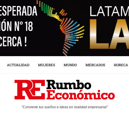
ACTUALIDAD
MUJERES
MUNDO
MERCADOS
HORECA
"Convierte tus sueños e ideas en realidad empresarial"