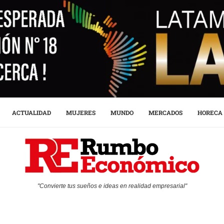
ACTUALIDAD
MUJERES
MUNDO
MERCADOS
HORECA
"Convierte tus sueños e ideas en realidad empresarial"