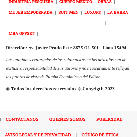
INDUSTRIA PESQUERA
|
CUERPO MÉDICO
|
OBRAS
|
MUJER EMPODERADA
|
SUIT MEN
|
LUXURY
|
LA BARRA
|
MBA OFFSET
|
Dirección: Av. Javier Prado Este 8875 Of. 501 - Lima 15494
Las opiniones expresadas de los columnistas en los artículos son de
exclusiva responsabilidad de sus autores y no necesariamente reflejan
los puntos de vista de Rumbo Económico o del Editor.
© Todos los derechos reservados © Copyrigth 2023
|
CONTÁCTANOS
|
QUIENES SOMOS
|
PUBLICIDAD
|
AVISO LEGAL Y DE PRIVACIDAD
|
CÓDIGO DE ÉTICA
|