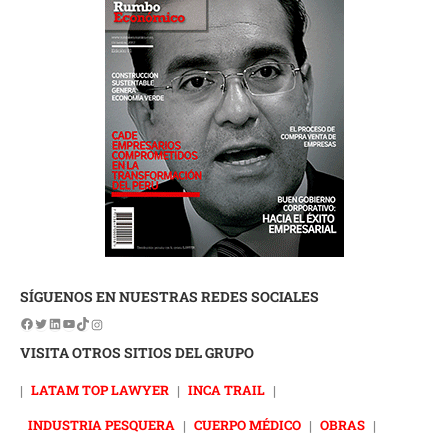
SÍGUENOS EN NUESTRAS REDES SOCIALES
VISITA OTROS SITIOS DEL GRUPO
|
LATAM TOP LAWYER
|
INCA TRAIL
|
INDUSTRIA PESQUERA
|
CUERPO MÉDICO
|
OBRAS
|