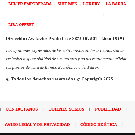
MUJER EMPODERADA
|
SUIT MEN
|
LUXURY
|
LA BARRA
|
MBA OFFSET
|
Dirección: Av. Javier Prado Este 8875 Of. 501 - Lima 15494
Las opiniones expresadas de los columnistas en los artículos son de
exclusiva responsabilidad de sus autores y no necesariamente reflejan
los puntos de vista de Rumbo Económico o del Editor.
© Todos los derechos reservados © Copyrigth 2023
|
CONTÁCTANOS
|
QUIENES SOMOS
|
PUBLICIDAD
|
AVISO LEGAL Y DE PRIVACIDAD
|
CÓDIGO DE ÉTICA
|