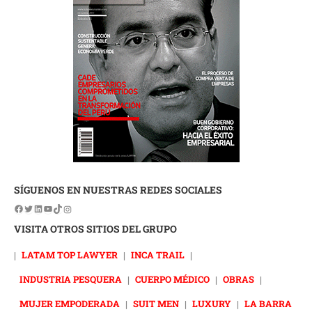
SÍGUENOS EN NUESTRAS REDES SOCIALES
VISITA OTROS SITIOS DEL GRUPO
|
LATAM TOP LAWYER
|
INCA TRAIL
|
INDUSTRIA PESQUERA
|
CUERPO MÉDICO
|
OBRAS
|
MUJER EMPODERADA
|
SUIT MEN
|
LUXURY
|
LA BARRA