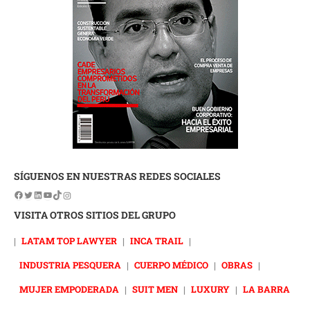
SÍGUENOS EN NUESTRAS REDES SOCIALES
VISITA OTROS SITIOS DEL GRUPO
|
LATAM TOP LAWYER
|
INCA TRAIL
|
INDUSTRIA PESQUERA
|
CUERPO MÉDICO
|
OBRAS
|
MUJER EMPODERADA
|
SUIT MEN
|
LUXURY
|
LA BARRA