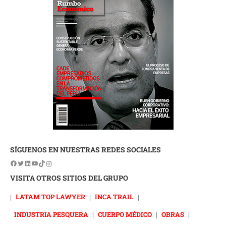
SÍGUENOS EN NUESTRAS REDES SOCIALES
VISITA OTROS SITIOS DEL GRUPO
|
LATAM TOP LAWYER
|
INCA TRAIL
|
INDUSTRIA PESQUERA
|
CUERPO MÉDICO
|
OBRAS
|