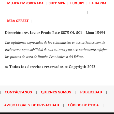
MUJER EMPODERADA
|
SUIT MEN
|
LUXURY
|
LA BARRA
|
MBA OFFSET
|
Dirección: Av. Javier Prado Este 8875 Of. 501 - Lima 15494
Las opiniones expresadas de los columnistas en los artículos son de
exclusiva responsabilidad de sus autores y no necesariamente reflejan
los puntos de vista de Rumbo Económico o del Editor.
© Todos los derechos reservados © Copyrigth 2023
|
CONTÁCTANOS
|
QUIENES SOMOS
|
PUBLICIDAD
|
AVISO LEGAL Y DE PRIVACIDAD
|
CÓDIGO DE ÉTICA
|