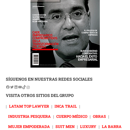
SÍGUENOS EN NUESTRAS REDES SOCIALES
VISITA OTROS SITIOS DEL GRUPO
|
LATAM TOP LAWYER
|
INCA TRAIL
|
INDUSTRIA PESQUERA
|
CUERPO MÉDICO
|
OBRAS
|
MUJER EMPODERADA
|
SUIT MEN
|
LUXURY
|
LA BARRA