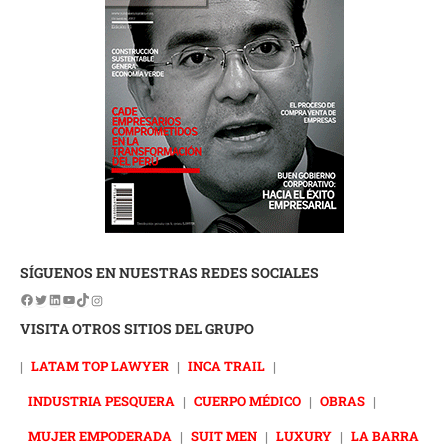
SÍGUENOS EN NUESTRAS REDES SOCIALES
VISITA OTROS SITIOS DEL GRUPO
|
LATAM TOP LAWYER
|
INCA TRAIL
|
INDUSTRIA PESQUERA
|
CUERPO MÉDICO
|
OBRAS
|
MUJER EMPODERADA
|
SUIT MEN
|
LUXURY
|
LA BARRA