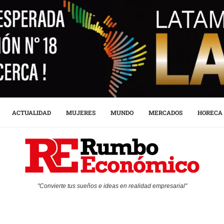
ACTUALIDAD
MUJERES
MUNDO
MERCADOS
HORECA
"Convierte tus sueños e ideas en realidad empresarial"