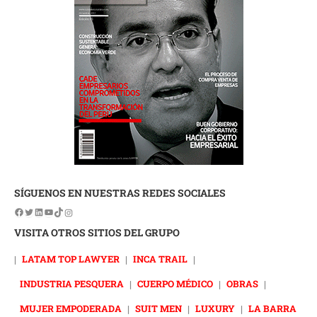
SÍGUENOS EN NUESTRAS REDES SOCIALES
VISITA OTROS SITIOS DEL GRUPO
|
LATAM TOP LAWYER
|
INCA TRAIL
|
INDUSTRIA PESQUERA
|
CUERPO MÉDICO
|
OBRAS
|
MUJER EMPODERADA
|
SUIT MEN
|
LUXURY
|
LA BARRA