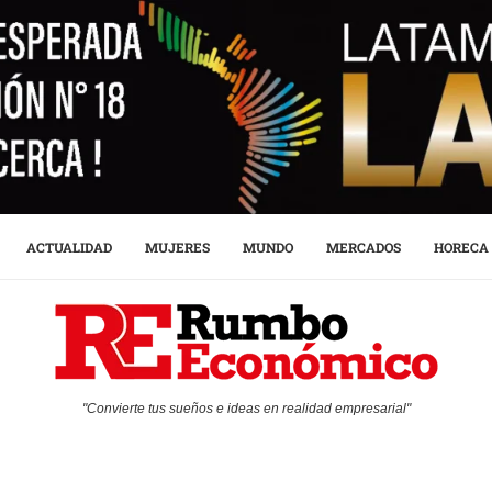
ACTUALIDAD
MUJERES
MUNDO
MERCADOS
HORECA
"Convierte tus sueños e ideas en realidad empresarial"