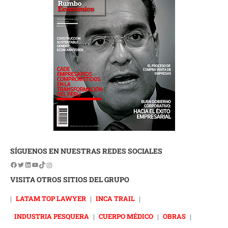
SÍGUENOS EN NUESTRAS REDES SOCIALES
VISITA OTROS SITIOS DEL GRUPO
|
LATAM TOP LAWYER
|
INCA TRAIL
|
INDUSTRIA PESQUERA
|
CUERPO MÉDICO
|
OBRAS
|