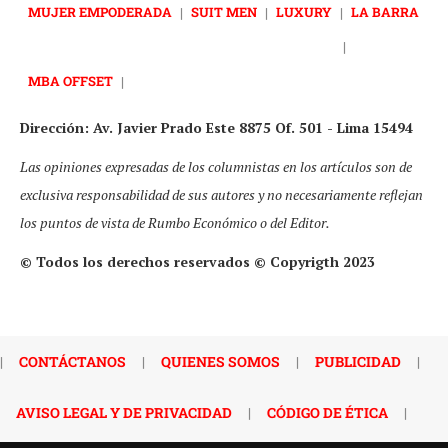
MUJER EMPODERADA
|
SUIT MEN
|
LUXURY
|
LA BARRA
|
MBA OFFSET
|
Dirección: Av. Javier Prado Este 8875 Of. 501 - Lima 15494
Las opiniones expresadas de los columnistas en los artículos son de
exclusiva responsabilidad de sus autores y no necesariamente reflejan
los puntos de vista de Rumbo Económico o del Editor.
© Todos los derechos reservados © Copyrigth 2023
|
CONTÁCTANOS
|
QUIENES SOMOS
|
PUBLICIDAD
|
AVISO LEGAL Y DE PRIVACIDAD
|
CÓDIGO DE ÉTICA
|