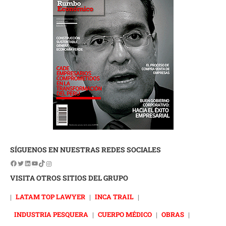
SÍGUENOS EN NUESTRAS REDES SOCIALES
VISITA OTROS SITIOS DEL GRUPO
|
LATAM TOP LAWYER
|
INCA TRAIL
|
INDUSTRIA PESQUERA
|
CUERPO MÉDICO
|
OBRAS
|