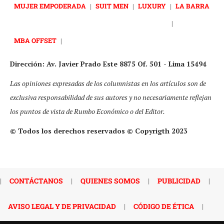
MUJER EMPODERADA
|
SUIT MEN
|
LUXURY
|
LA BARRA
|
MBA OFFSET
|
Dirección: Av. Javier Prado Este 8875 Of. 501 - Lima 15494
Las opiniones expresadas de los columnistas en los artículos son de
exclusiva responsabilidad de sus autores y no necesariamente reflejan
los puntos de vista de Rumbo Económico o del Editor.
© Todos los derechos reservados © Copyrigth 2023
|
CONTÁCTANOS
|
QUIENES SOMOS
|
PUBLICIDAD
|
AVISO LEGAL Y DE PRIVACIDAD
|
CÓDIGO DE ÉTICA
|