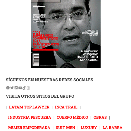
SÍGUENOS EN NUESTRAS REDES SOCIALES
VISITA OTROS SITIOS DEL GRUPO
|
LATAM TOP LAWYER
|
INCA TRAIL
|
INDUSTRIA PESQUERA
|
CUERPO MÉDICO
|
OBRAS
|
MUJER EMPODERADA
|
SUIT MEN
|
LUXURY
|
LA BARRA