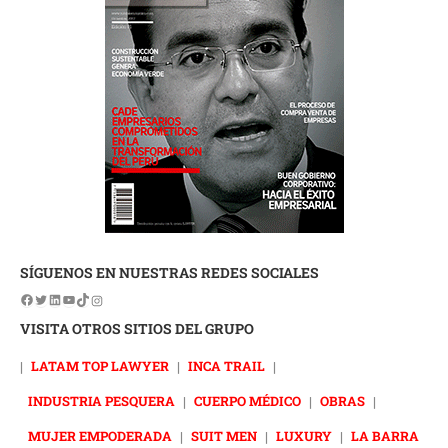
SÍGUENOS EN NUESTRAS REDES SOCIALES
VISITA OTROS SITIOS DEL GRUPO
|
LATAM TOP LAWYER
|
INCA TRAIL
|
INDUSTRIA PESQUERA
|
CUERPO MÉDICO
|
OBRAS
|
MUJER EMPODERADA
|
SUIT MEN
|
LUXURY
|
LA BARRA