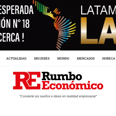
ACTUALIDAD
MUJERES
MUNDO
MERCADOS
HORECA
"Convierte tus sueños e ideas en realidad empresarial"