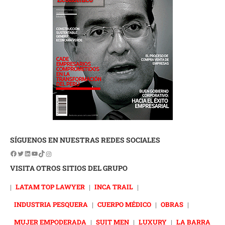
SÍGUENOS EN NUESTRAS REDES SOCIALES
VISITA OTROS SITIOS DEL GRUPO
|
LATAM TOP LAWYER
|
INCA TRAIL
|
INDUSTRIA PESQUERA
|
CUERPO MÉDICO
|
OBRAS
|
MUJER EMPODERADA
|
SUIT MEN
|
LUXURY
|
LA BARRA