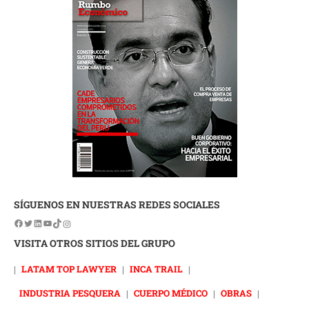
SÍGUENOS EN NUESTRAS REDES SOCIALES
VISITA OTROS SITIOS DEL GRUPO
|
LATAM TOP LAWYER
|
INCA TRAIL
|
INDUSTRIA PESQUERA
|
CUERPO MÉDICO
|
OBRAS
|