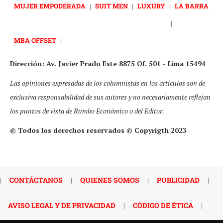
MUJER EMPODERADA
|
SUIT MEN
|
LUXURY
|
LA BARRA
|
MBA OFFSET
|
Dirección: Av. Javier Prado Este 8875 Of. 501 - Lima 15494
Las opiniones expresadas de los columnistas en los artículos son de
exclusiva responsabilidad de sus autores y no necesariamente reflejan
los puntos de vista de Rumbo Económico o del Editor.
© Todos los derechos reservados © Copyrigth 2023
|
CONTÁCTANOS
|
QUIENES SOMOS
|
PUBLICIDAD
|
AVISO LEGAL Y DE PRIVACIDAD
|
CÓDIGO DE ÉTICA
|