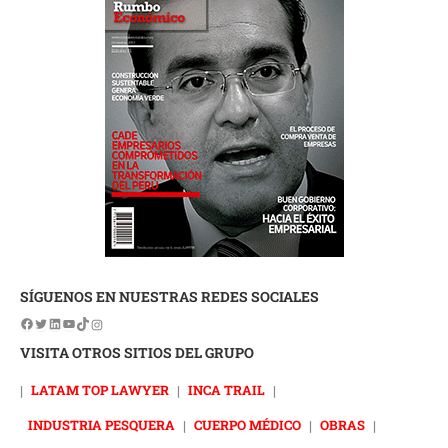
SÍGUENOS EN NUESTRAS REDES SOCIALES
VISITA OTROS SITIOS DEL GRUPO
|
LATAM TOP LAWYER
|
INCA TRAIL
|
INDUSTRIA PESQUERA
|
CUERPO MÉDICO
|
OBRAS
|