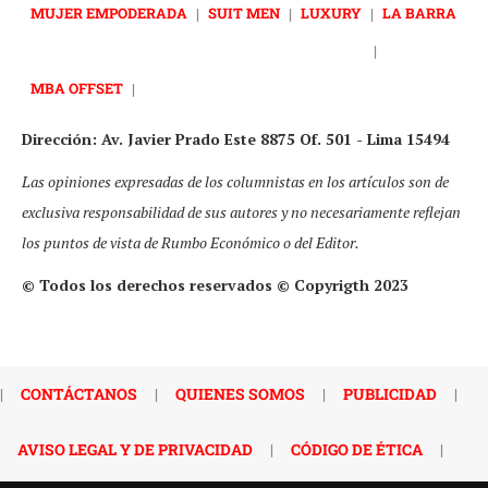
MUJER EMPODERADA
|
SUIT MEN
|
LUXURY
|
LA BARRA
|
MBA OFFSET
|
Dirección: Av. Javier Prado Este 8875 Of. 501 - Lima 15494
Las opiniones expresadas de los columnistas en los artículos son de
exclusiva responsabilidad de sus autores y no necesariamente reflejan
los puntos de vista de Rumbo Económico o del Editor.
© Todos los derechos reservados © Copyrigth 2023
|
CONTÁCTANOS
|
QUIENES SOMOS
|
PUBLICIDAD
|
AVISO LEGAL Y DE PRIVACIDAD
|
CÓDIGO DE ÉTICA
|