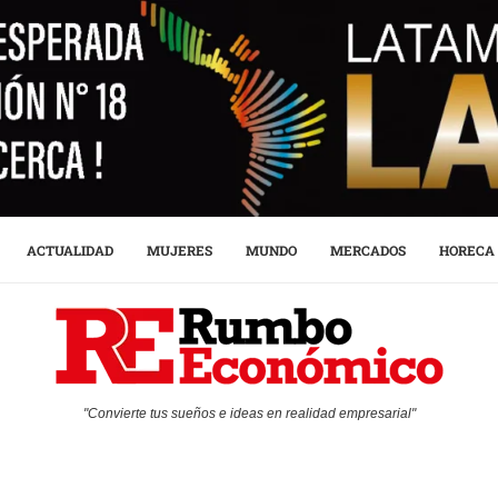
ACTUALIDAD
MUJERES
MUNDO
MERCADOS
HORECA
"Convierte tus sueños e ideas en realidad empresarial"