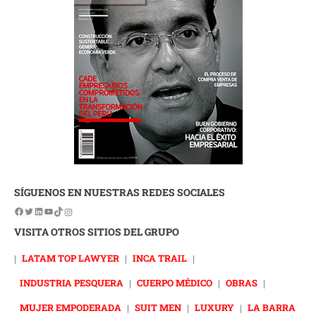
SÍGUENOS EN NUESTRAS REDES SOCIALES
VISITA OTROS SITIOS DEL GRUPO
|
LATAM TOP LAWYER
|
INCA TRAIL
|
INDUSTRIA PESQUERA
|
CUERPO MÉDICO
|
OBRAS
|
MUJER EMPODERADA
|
SUIT MEN
|
LUXURY
|
LA BARRA