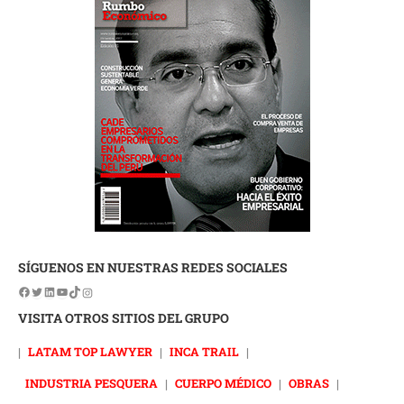
SÍGUENOS EN NUESTRAS REDES SOCIALES
VISITA OTROS SITIOS DEL GRUPO
|
LATAM TOP LAWYER
|
INCA TRAIL
|
INDUSTRIA PESQUERA
|
CUERPO MÉDICO
|
OBRAS
|