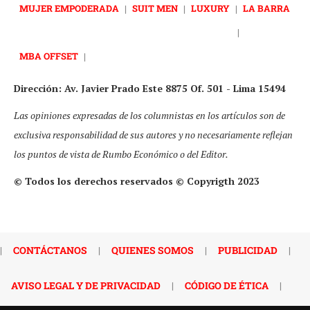
MUJER EMPODERADA
|
SUIT MEN
|
LUXURY
|
LA BARRA
|
MBA OFFSET
|
Dirección: Av. Javier Prado Este 8875 Of. 501 - Lima 15494
Las opiniones expresadas de los columnistas en los artículos son de
exclusiva responsabilidad de sus autores y no necesariamente reflejan
los puntos de vista de Rumbo Económico o del Editor.
© Todos los derechos reservados © Copyrigth 2023
|
CONTÁCTANOS
|
QUIENES SOMOS
|
PUBLICIDAD
|
AVISO LEGAL Y DE PRIVACIDAD
|
CÓDIGO DE ÉTICA
|