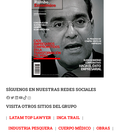
SÍGUENOS EN NUESTRAS REDES SOCIALES
VISITA OTROS SITIOS DEL GRUPO
|
LATAM TOP LAWYER
|
INCA TRAIL
|
INDUSTRIA PESQUERA
|
CUERPO MÉDICO
|
OBRAS
|