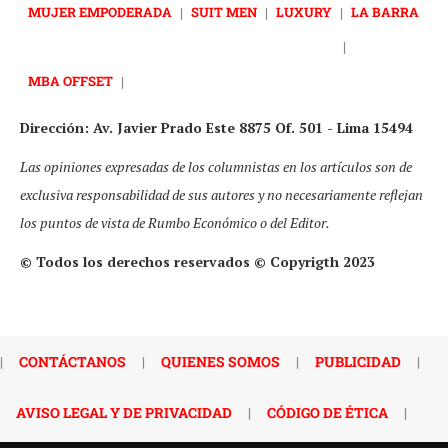
MUJER EMPODERADA
|
SUIT MEN
|
LUXURY
|
LA BARRA
|
MBA OFFSET
|
Dirección: Av. Javier Prado Este 8875 Of. 501 - Lima 15494
Las opiniones expresadas de los columnistas en los artículos son de
exclusiva responsabilidad de sus autores y no necesariamente reflejan
los puntos de vista de Rumbo Económico o del Editor.
© Todos los derechos reservados © Copyrigth 2023
|
CONTÁCTANOS
|
QUIENES SOMOS
|
PUBLICIDAD
|
AVISO LEGAL Y DE PRIVACIDAD
|
CÓDIGO DE ÉTICA
|