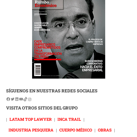
SÍGUENOS EN NUESTRAS REDES SOCIALES
VISITA OTROS SITIOS DEL GRUPO
|
LATAM TOP LAWYER
|
INCA TRAIL
|
INDUSTRIA PESQUERA
|
CUERPO MÉDICO
|
OBRAS
|