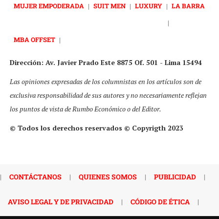
MUJER EMPODERADA
|
SUIT MEN
|
LUXURY
|
LA BARRA
|
MBA OFFSET
|
Dirección: Av. Javier Prado Este 8875 Of. 501 - Lima 15494
Las opiniones expresadas de los columnistas en los artículos son de
exclusiva responsabilidad de sus autores y no necesariamente reflejan
los puntos de vista de Rumbo Económico o del Editor.
© Todos los derechos reservados © Copyrigth 2023
|
CONTÁCTANOS
|
QUIENES SOMOS
|
PUBLICIDAD
|
AVISO LEGAL Y DE PRIVACIDAD
|
CÓDIGO DE ÉTICA
|