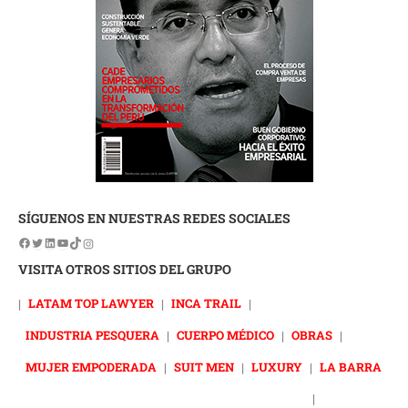
SÍGUENOS EN NUESTRAS REDES SOCIALES
VISITA OTROS SITIOS DEL GRUPO
|
LATAM TOP LAWYER
|
INCA TRAIL
|
INDUSTRIA PESQUERA
|
CUERPO MÉDICO
|
OBRAS
|
MUJER EMPODERADA
|
SUIT MEN
|
LUXURY
|
LA BARRA
|