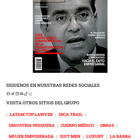
SÍGUENOS EN NUESTRAS REDES SOCIALES
VISITA OTROS SITIOS DEL GRUPO
|
LATAM TOP LAWYER
|
INCA TRAIL
|
INDUSTRIA PESQUERA
|
CUERPO MÉDICO
|
OBRAS
|
MUJER EMPODERADA
|
SUIT MEN
|
LUXURY
|
LA BARRA