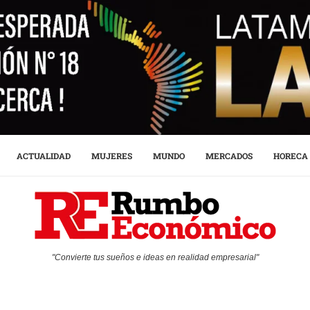
ACTUALIDAD
MUJERES
MUNDO
MERCADOS
HORECA
"Convierte tus sueños e ideas en realidad empresarial"