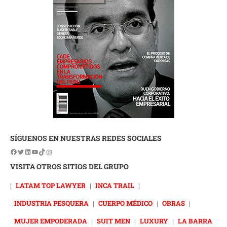
SÍGUENOS EN NUESTRAS REDES SOCIALES
VISITA OTROS SITIOS DEL GRUPO
|
LATAM TOP LAWYER
|
INCA TRAIL
|
INDUSTRIA PESQUERA
|
CUERPO MÉDICO
|
OBRAS
|
MUJER EMPODERADA
|
SUIT MEN
|
LUXURY
|
LA BARRA