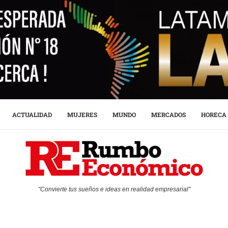
ACTUALIDAD
MUJERES
MUNDO
MERCADOS
HORECA
"Convierte tus sueños e ideas en realidad empresarial"