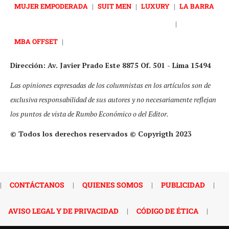
MUJER EMPODERADA
|
SUIT MEN
|
LUXURY
|
LA BARRA
|
MBA OFFSET
|
Dirección: Av. Javier Prado Este 8875 Of. 501 - Lima 15494
Las opiniones expresadas de los columnistas en los artículos son de
exclusiva responsabilidad de sus autores y no necesariamente reflejan
los puntos de vista de Rumbo Económico o del Editor.
© Todos los derechos reservados © Copyrigth 2023
|
CONTÁCTANOS
|
QUIENES SOMOS
|
PUBLICIDAD
|
AVISO LEGAL Y DE PRIVACIDAD
|
CÓDIGO DE ÉTICA
|