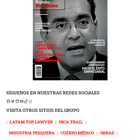
SÍGUENOS EN NUESTRAS REDES SOCIALES
VISITA OTROS SITIOS DEL GRUPO
|
LATAM TOP LAWYER
|
INCA TRAIL
|
INDUSTRIA PESQUERA
|
CUERPO MÉDICO
|
OBRAS
|