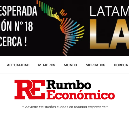
ACTUALIDAD
MUJERES
MUNDO
MERCADOS
HORECA
"Convierte tus sueños e ideas en realidad empresarial"