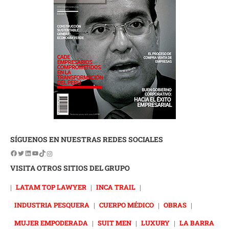
SÍGUENOS EN NUESTRAS REDES SOCIALES
VISITA OTROS SITIOS DEL GRUPO
|
LATAM TOP LAWYER
|
INCA TRAIL
|
INDUSTRIA PESQUERA
|
CUERPO MÉDICO
|
OBRAS
|
MUJER EMPODERADA
|
SUIT MEN
|
LUXURY
|
LA BARRA