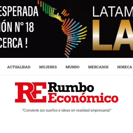
ACTUALIDAD
MUJERES
MUNDO
MERCADOS
HORECA
"Convierte tus sueños e ideas en realidad empresarial"