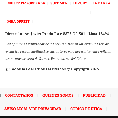
MUJER EMPODERADA
|
SUIT MEN
|
LUXURY
|
LA BARRA
|
MBA OFFSET
|
Dirección: Av. Javier Prado Este 8875 Of. 501 - Lima 15494
Las opiniones expresadas de los columnistas en los artículos son de
exclusiva responsabilidad de sus autores y no necesariamente reflejan
los puntos de vista de Rumbo Económico o del Editor.
© Todos los derechos reservados © Copyrigth 2023
|
CONTÁCTANOS
|
QUIENES SOMOS
|
PUBLICIDAD
|
AVISO LEGAL Y DE PRIVACIDAD
|
CÓDIGO DE ÉTICA
|