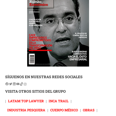
SÍGUENOS EN NUESTRAS REDES SOCIALES
VISITA OTROS SITIOS DEL GRUPO
|
LATAM TOP LAWYER
|
INCA TRAIL
|
INDUSTRIA PESQUERA
|
CUERPO MÉDICO
|
OBRAS
|