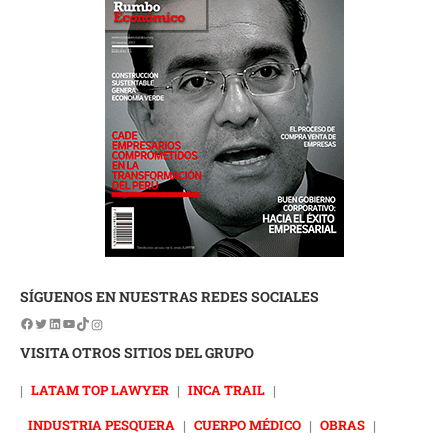
SÍGUENOS EN NUESTRAS REDES SOCIALES
VISITA OTROS SITIOS DEL GRUPO
|
LATAM TOP LAWYER
|
INCA TRAIL
|
INDUSTRIA PESQUERA
|
CUERPO MÉDICO
|
OBRAS
|