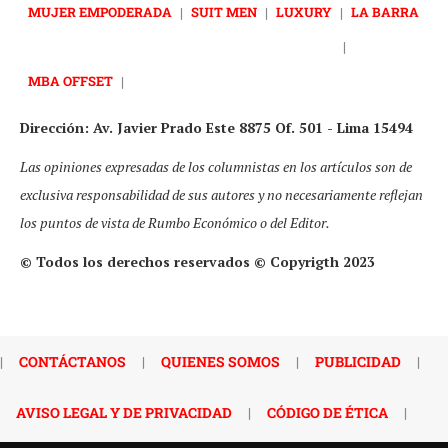
MUJER EMPODERADA
|
SUIT MEN
|
LUXURY
|
LA BARRA
|
MBA OFFSET
|
Dirección: Av. Javier Prado Este 8875 Of. 501 - Lima 15494
Las opiniones expresadas de los columnistas en los artículos son de
exclusiva responsabilidad de sus autores y no necesariamente reflejan
los puntos de vista de Rumbo Económico o del Editor.
© Todos los derechos reservados © Copyrigth 2023
|
CONTÁCTANOS
|
QUIENES SOMOS
|
PUBLICIDAD
|
AVISO LEGAL Y DE PRIVACIDAD
|
CÓDIGO DE ÉTICA
|