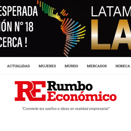
ACTUALIDAD
MUJERES
MUNDO
MERCADOS
HORECA
"Convierte tus sueños e ideas en realidad empresarial"