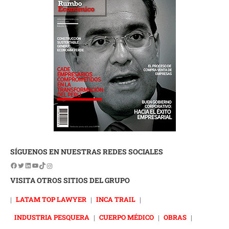
SÍGUENOS EN NUESTRAS REDES SOCIALES
VISITA OTROS SITIOS DEL GRUPO
|
LATAM TOP LAWYER
|
INCA TRAIL
|
INDUSTRIA PESQUERA
|
CUERPO MÉDICO
|
OBRAS
|