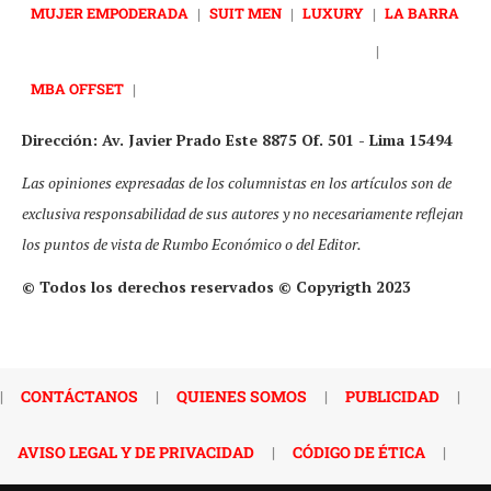
MUJER EMPODERADA
|
SUIT MEN
|
LUXURY
|
LA BARRA
|
MBA OFFSET
|
Dirección: Av. Javier Prado Este 8875 Of. 501 - Lima 15494
Las opiniones expresadas de los columnistas en los artículos son de
exclusiva responsabilidad de sus autores y no necesariamente reflejan
los puntos de vista de Rumbo Económico o del Editor.
© Todos los derechos reservados © Copyrigth 2023
|
CONTÁCTANOS
|
QUIENES SOMOS
|
PUBLICIDAD
|
AVISO LEGAL Y DE PRIVACIDAD
|
CÓDIGO DE ÉTICA
|