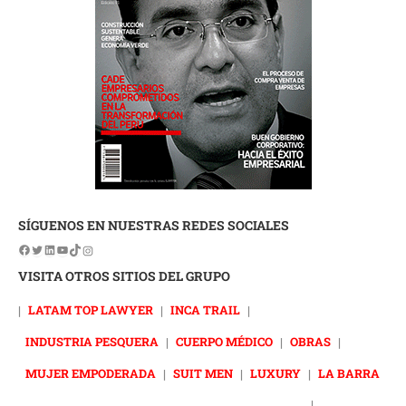
SÍGUENOS EN NUESTRAS REDES SOCIALES
VISITA OTROS SITIOS DEL GRUPO
|
LATAM TOP LAWYER
|
INCA TRAIL
|
INDUSTRIA PESQUERA
|
CUERPO MÉDICO
|
OBRAS
|
MUJER EMPODERADA
|
SUIT MEN
|
LUXURY
|
LA BARRA
|