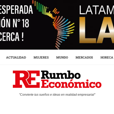
ACTUALIDAD
MUJERES
MUNDO
MERCADOS
HORECA
"Convierte tus sueños e ideas en realidad empresarial"