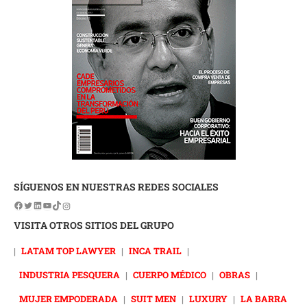
SÍGUENOS EN NUESTRAS REDES SOCIALES
VISITA OTROS SITIOS DEL GRUPO
|
LATAM TOP LAWYER
|
INCA TRAIL
|
INDUSTRIA PESQUERA
|
CUERPO MÉDICO
|
OBRAS
|
MUJER EMPODERADA
|
SUIT MEN
|
LUXURY
|
LA BARRA