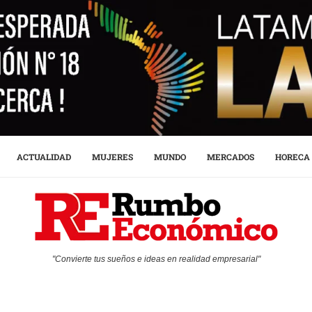
ACTUALIDAD
MUJERES
MUNDO
MERCADOS
HORECA
"Convierte tus sueños e ideas en realidad empresarial"