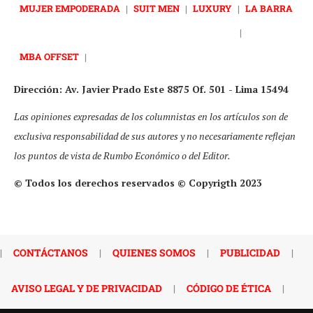
MUJER EMPODERADA
|
SUIT MEN
|
LUXURY
|
LA BARRA
|
MBA OFFSET
|
Dirección: Av. Javier Prado Este 8875 Of. 501 - Lima 15494
Las opiniones expresadas de los columnistas en los artículos son de
exclusiva responsabilidad de sus autores y no necesariamente reflejan
los puntos de vista de Rumbo Económico o del Editor.
© Todos los derechos reservados © Copyrigth 2023
|
CONTÁCTANOS
|
QUIENES SOMOS
|
PUBLICIDAD
|
AVISO LEGAL Y DE PRIVACIDAD
|
CÓDIGO DE ÉTICA
|