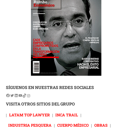
SÍGUENOS EN NUESTRAS REDES SOCIALES
VISITA OTROS SITIOS DEL GRUPO
|
LATAM TOP LAWYER
|
INCA TRAIL
|
INDUSTRIA PESQUERA
|
CUERPO MÉDICO
|
OBRAS
|