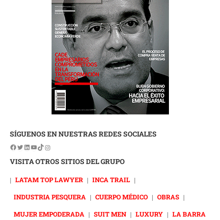
SÍGUENOS EN NUESTRAS REDES SOCIALES
VISITA OTROS SITIOS DEL GRUPO
|
LATAM TOP LAWYER
|
INCA TRAIL
|
INDUSTRIA PESQUERA
|
CUERPO MÉDICO
|
OBRAS
|
MUJER EMPODERADA
|
SUIT MEN
|
LUXURY
|
LA BARRA