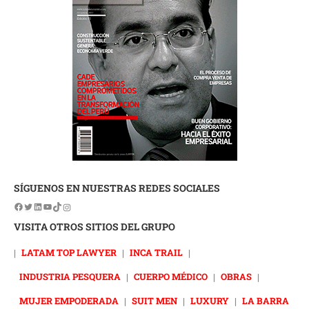
SÍGUENOS EN NUESTRAS REDES SOCIALES
VISITA OTROS SITIOS DEL GRUPO
|
LATAM TOP LAWYER
|
INCA TRAIL
|
INDUSTRIA PESQUERA
|
CUERPO MÉDICO
|
OBRAS
|
MUJER EMPODERADA
|
SUIT MEN
|
LUXURY
|
LA BARRA