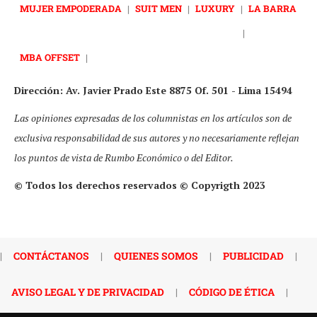
MUJER EMPODERADA
|
SUIT MEN
|
LUXURY
|
LA BARRA
|
MBA OFFSET
|
Dirección: Av. Javier Prado Este 8875 Of. 501 - Lima 15494
Las opiniones expresadas de los columnistas en los artículos son de
exclusiva responsabilidad de sus autores y no necesariamente reflejan
los puntos de vista de Rumbo Económico o del Editor.
© Todos los derechos reservados © Copyrigth 2023
|
CONTÁCTANOS
|
QUIENES SOMOS
|
PUBLICIDAD
|
AVISO LEGAL Y DE PRIVACIDAD
|
CÓDIGO DE ÉTICA
|