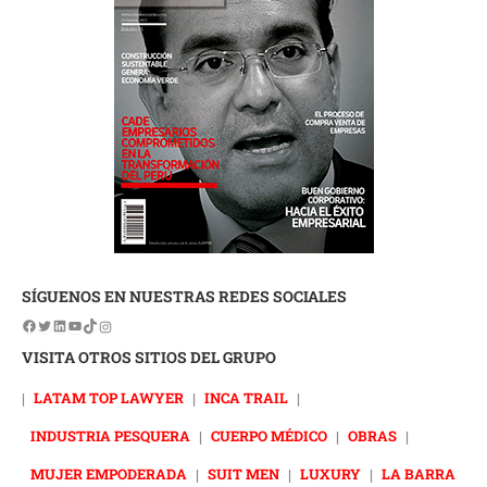
SÍGUENOS EN NUESTRAS REDES SOCIALES
VISITA OTROS SITIOS DEL GRUPO
|
LATAM TOP LAWYER
|
INCA TRAIL
|
INDUSTRIA PESQUERA
|
CUERPO MÉDICO
|
OBRAS
|
MUJER EMPODERADA
|
SUIT MEN
|
LUXURY
|
LA BARRA