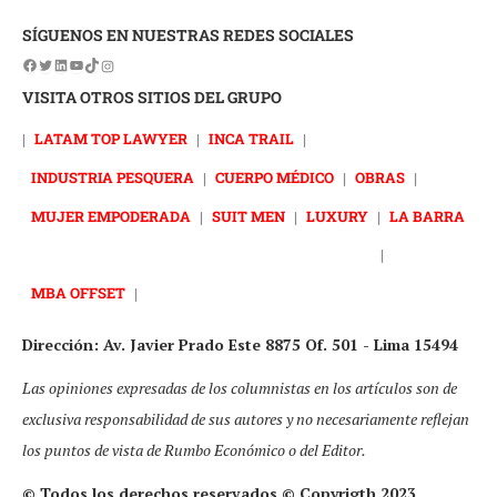
SÍGUENOS EN NUESTRAS REDES SOCIALES
VISITA OTROS SITIOS DEL GRUPO
|
LATAM TOP LAWYER
|
INCA TRAIL
|
INDUSTRIA PESQUERA
|
CUERPO MÉDICO
|
OBRAS
|
MUJER EMPODERADA
|
SUIT MEN
|
LUXURY
|
LA BARRA
|
MBA OFFSET
|
Dirección: Av. Javier Prado Este 8875 Of. 501 - Lima 15494
Las opiniones expresadas de los columnistas en los artículos son de
exclusiva responsabilidad de sus autores y no necesariamente reflejan
los puntos de vista de Rumbo Económico o del Editor.
© Todos los derechos reservados © Copyrigth 2023