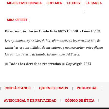
MUJER EMPODERADA
|
SUIT MEN
|
LUXURY
|
LA BARRA
|
MBA OFFSET
|
Dirección: Av. Javier Prado Este 8875 Of. 501 - Lima 15494
Las opiniones expresadas de los columnistas en los artículos son de
exclusiva responsabilidad de sus autores y no necesariamente reflejan
los puntos de vista de Rumbo Económico o del Editor.
© Todos los derechos reservados © Copyrigth 2023
|
CONTÁCTANOS
|
QUIENES SOMOS
|
PUBLICIDAD
|
AVISO LEGAL Y DE PRIVACIDAD
|
CÓDIGO DE ÉTICA
|