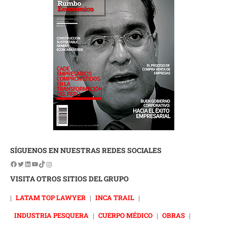
SÍGUENOS EN NUESTRAS REDES SOCIALES
VISITA OTROS SITIOS DEL GRUPO
|
LATAM TOP LAWYER
|
INCA TRAIL
|
INDUSTRIA PESQUERA
|
CUERPO MÉDICO
|
OBRAS
|