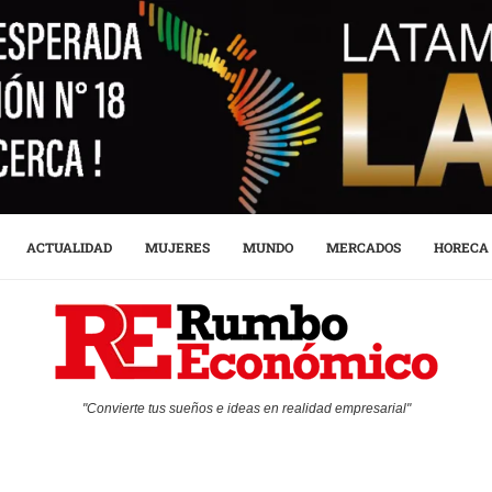
ACTUALIDAD
MUJERES
MUNDO
MERCADOS
HORECA
"Convierte tus sueños e ideas en realidad empresarial"